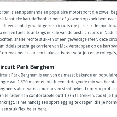
arten is een spannende en populaire motorsport die zowel begi
en fanatieke kart liefhebber bent of gewoon op zoek bent naar 
eeft een aantal geweldige kartcircuits die je zeker de moeite 
p een virtuele tour langs enkele van de beste circuits in Nede
ochten, snelle rechte stukken of een geweldige sfeer, deze circ
nmiddels prachtige carrière van Max Verstappen op de kartbaan
f op zoek bent naar een leuke activiteit voor jou en je collega’s
Circuit Park Berghem
ircuit Park Berghem is een van de meest bekende en populaire k
engte van 1.320 meter en biedt een uitdagende mix van bochten
eginners als ervaren coureurs en staat bekend om zijn profession
an te raden een comfortabele outfit aan te trekken, zodat je fij
ankrijgt, is het handig een sportlegging te dragen, die je norm
e een stuk flexibeler bent.