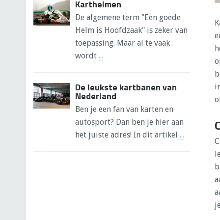
Karthelmen
De algemene term "Een goede
K
Helm is Hoofdzaak" is zeker van
e
toepassing. Maar al te vaak
h
wordt
...
o
b
De leukste kartbanen van
i
Nederland
o
Ben je een fan van karten en
autosport? Dan ben je hier aan
het juiste adres! In dit artikel
...
C
l
b
a
a
j