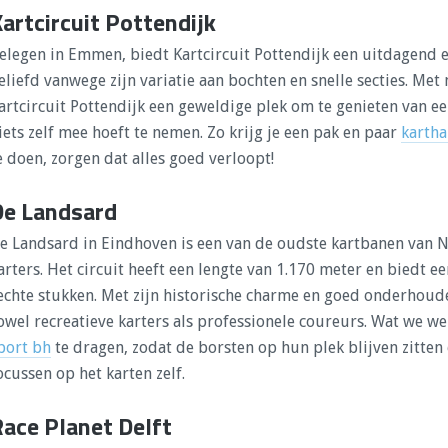
artcircuit Pottendijk
elegen in Emmen, biedt Kartcircuit Pottendijk een uitdagend en
eliefd vanwege zijn variatie aan bochten en snelle secties. Met 
artcircuit Pottendijk een geweldige plek om te genieten van een
iets zelf mee hoeft te nemen. Zo krijg je een pak en paar
karth
e doen, zorgen dat alles goed verloopt!
De Landsard
e Landsard in Eindhoven is een van de oudste kartbanen van N
arters. Het circuit heeft een lengte van 1.170 meter en biedt e
echte stukken. Met zijn historische charme en goed onderhouden
owel recreatieve karters als professionele coureurs. Wat we we
port bh
te dragen, zodat de borsten op hun plek blijven zitten
ocussen op het karten zelf.
Race Planet Delft